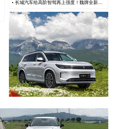
长城汽车给高阶智驾再上强度！魏牌全新高山“车位到车位”惊艳山