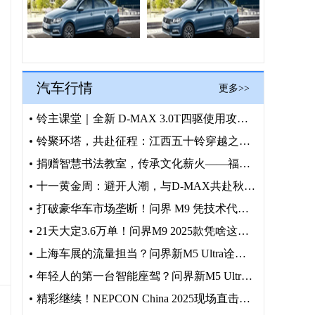
汽车行情
更多>>
铃主课堂｜全新 D-MAX 3.0T四驱使用攻略，正确操作护
铃聚环塔，共赴征程：江西五十铃穿越之旅火热招募中
捐赠智慧书法教室，传承文化薪火——福建奔驰“启明星计划”走进
十一黄金周：避开人潮，与D-MAX共赴秋日野趣
打破豪华车市场垄断！问界 M9 凭技术代差加冕 50 万级销
21天大定3.6万单！问界M9 2025款凭啥这么火？
上海车展的流量担当？问界新M5 Ultra诠释何为年轻人的梦
年轻人的第一台智能座驾？问界新M5 Ultra上海车展抢镜
精彩继续！NEPCON China 2025现场直击前沿科技