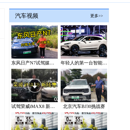
汽车视频
更多>>
东风日产N7试驾媒体“验货”
年轻人的第一台智能座驾？问界新M5 Ultra上海车展抢镜
试驾荣威iMAX8 新陆尊
北京汽车BJ30挑战赛