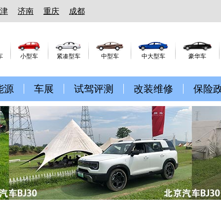
津
济南
重庆
成都
车
小型车
紧凑型车
中型车
中大型车
豪华车
能源
车展
试驾评测
改装维修
保险