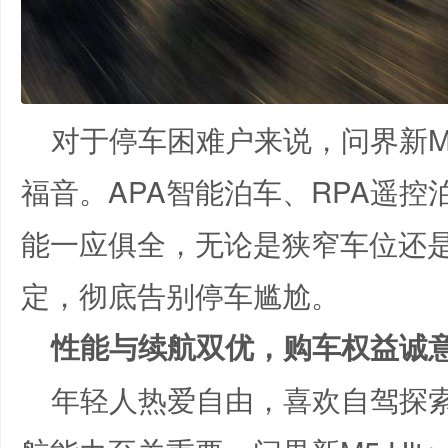
对于停车困难户来说，问界新M5
福音。APA智能泊车、RPA遥控
能一应俱全，无论是狭窄车位还
定，彻底告别停车尴尬。
性能与续航双优，购车权益诚
年轻人热爱自由，喜欢自驾探